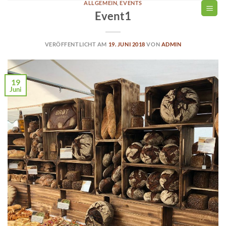
ALLGEMEIN
,
EVENTS
Zum
Event1
Inhalt
springen
VERÖFFENTLICHT AM
19. JUNI 2018
VON
ADMIN
19
Juni