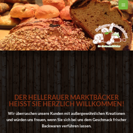
Zum
Inhalt
springen
DER HELLERAUER MARKTBÄCKER
HEISST SIE HERZLICH WILLKOMMEN!
Wir überraschen unsere Kunden mit außergewöhnlichen Kreationen
und würden uns freuen, wenn Sie sich bei uns dem Geschmack frischer
Backwaren verführen lassen.