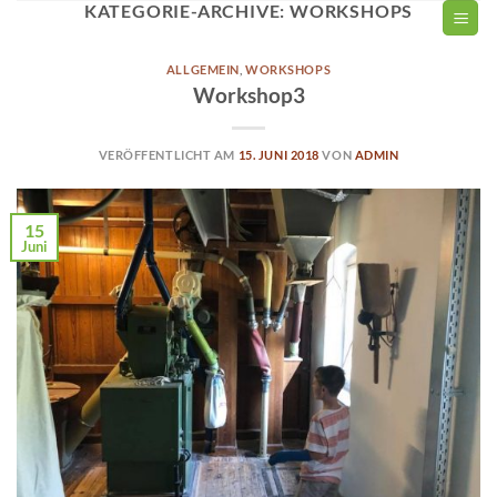
KATEGORIE-ARCHIVE:
WORKSHOPS
Zum
Inhalt
springen
ALLGEMEIN
,
WORKSHOPS
Workshop3
VERÖFFENTLICHT AM
15. JUNI 2018
VON
ADMIN
15
Juni