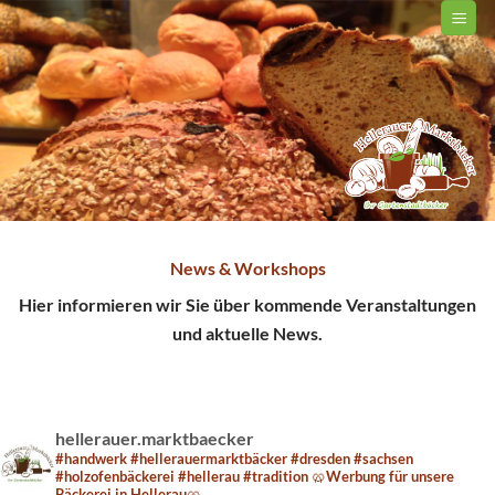
Zum
Inhalt
springen
News & Workshops
Hier informieren wir Sie über kommende Veranstaltungen
und aktuelle News.
hellerauer.marktbaecker
#handwerk #hellerauermarktbäcker #dresden #sachsen
#holzofenbäckerei #hellerau #tradition 🥨Werbung für unsere
Bäckerei in Hellerau🥨